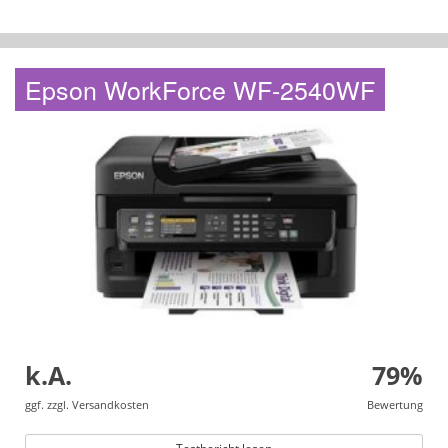
Epson WorkForce WF-2540WF
k.A.
79%
ggf. zzgl. Versandkosten
Bewertung