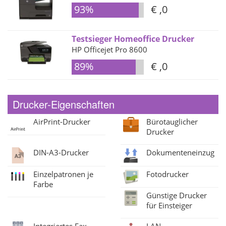
93%
€ ,0
Testsieger Homeoffice Drucker
HP Officejet Pro 8600
89%
€ ,0
Drucker-Eigenschaften
AirPrint-Drucker
Bürotauglicher
Drucker
DIN-A3-Drucker
Dokumenteneinzug
Einzelpatronen je
Fotodrucker
Farbe
Günstige Drucker
für Einsteiger
Integriertes Fax
LAN