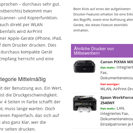
esprochen – durchaus sehr gut.
Beim Klick auf eines der aufgelisteten
Testberichts) bekommt man
Drucker-Features erhalten Sie eine Erk
 Scanner- und Kopierfunktion.
des Begriffs, sowie eine Auflistung aller
auch direkt per WLAN
Geräte, die dieses Feature ebenfalls
enthalten.
enfalls wird AirPrint
ner Apple-Geräte (iPhone, iPad,
f dem Drucker drucken. Dies
Ähnliche Drucker von
s durchaus kompakte Gerät
Mitbewerbern
-Empfang herrscht und eine
Canon PIXMA MX
Integrier
Hat mehr:
Fax,
ategorie Mittelmäßig
Dokumenteneinz
Hat weniger:
mit der Benutzung aus. Ein Wert,
WLAN, AirPrint-Dr
ist die Druckgeschwindigkeit.
Epson WorkForce
 4 Seiten in Farbe schafft der
2540WF
LAN,
kt, muss lange warten. Doch
Hat mehr:
Integriertes Fax,
ffenen Papierfach, das sich auf
Dokumenteneinzu
 also ganz klar, wer die
Einzelpatronen je 
hr selten drucken.