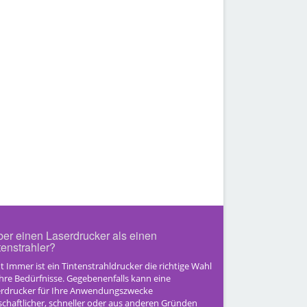
ber einen Laserdrucker als einen
tenstrahler?
t Immer ist ein Tintenstrahldrucker die richtige Wahl
Ihre Bedürfnisse. Gegebenenfalls kann eine
erdrucker für Ihre Anwendungszwecke
schaftlicher, schneller oder aus anderen Gründen