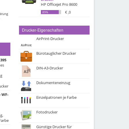
HP Officejet Pro 8600
€ ,0
89%
lärung
Drucker-Eigenschaften
AirPrint-Drucker
Bürotauglicher Drucker
395
tes
DIN-A3-Drucker
ug
Dokumenteneinzug
ucker
 WF-
Einzelpatronen je Farbe
Fotodrucker
g,
Farbe
Günstige Drucker für