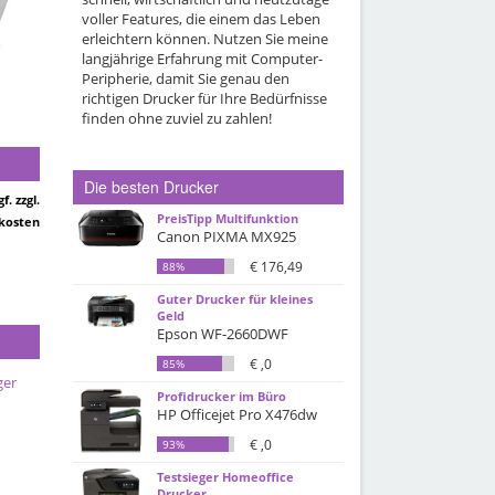
voller Features, die einem das Leben
erleichtern können. Nutzen Sie meine
langjährige Erfahrung mit Computer-
Peripherie, damit Sie genau den
richtigen Drucker für Ihre Bedürfnisse
finden ohne zuviel zu zahlen!
Die besten Drucker
gf. zzgl.
PreisTipp Multifunktion
kosten
Canon PIXMA MX925
€ 176,49
88%
Guter Drucker für kleines
Geld
Epson WF-2660DWF
€ ,0
85%
ger
Profidrucker im Büro
HP Officejet Pro X476dw
€ ,0
93%
Testsieger Homeoffice
Drucker