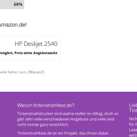
68%
 Amazon.de!
HP Deskjet 2540
öglich, Preis siehe Angebotsseite
eile höher sein. (
Warum?
)
Warum tintenstrahltest.de?
Lie
Tin
Tintenstrahldrucker sind wahre Helfer im Alltag, doch es
Nich
gibt sehr viele verschiedenen Angebote und viele sind
für 
nicht immer ganz ersichtlich.
Las
Tintenstrahltest.de ist ein Projekt, das Ihnen dabei
wirt