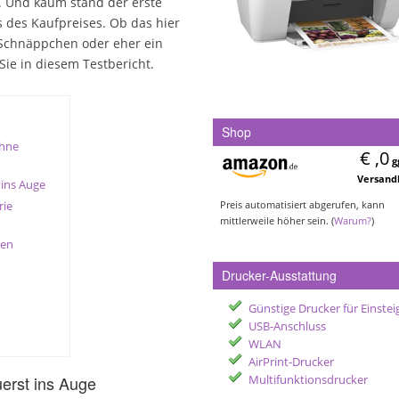
. Und kaum stand der erste
s des Kaufpreises. Ob das hier
n Schnäppchen oder eher ein
Sie in diesem Testbericht.
Shop
ohne
€ ,0
g
Versand
 ins Auge
rie
Preis automatisiert abgerufen, kann
mittlerweile höher sein. (
Warum?
)
nen
Drucker-Ausstattung
Günstige Drucker für Einstei
USB-Anschluss
WLAN
AirPrint-Drucker
uerst ins Auge
Multifunktionsdrucker