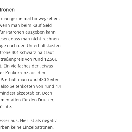
atronen
n man gerne mal hinwegsehen,
 wenn man beim Kauf Geld
für Patronen ausgeben kann,
iesen, dass man nicht rechnen
rage nach den Unterhaltskosten
trone 301 schwarz hält laut
Straßenpreis von rund 12,50€
. Ein vielfaches der „etwas
der Konkurrenz aus dem
P, erhält man rund 480 Seiten
 also Seitenkosten von rund 4,4
umindest akzeptabler. Doch
umentation für den Drucker,
öchte.
sser aus. Hier ist als negativ
rben keine Einzelpatronen,