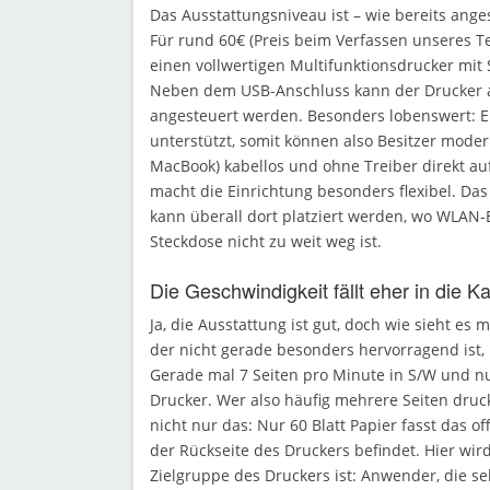
Das Ausstattungsniveau ist – wie bereits ang
Für rund 60€ (Preis beim Verfassen unseres 
einen vollwertigen Multifunktionsdrucker mit
Neben dem USB-Anschluss kann der Drucker 
angesteuert werden. Besonders lobenswert: Eb
unterstützt, somit können also Besitzer moder
MacBook) kabellos und ohne Treiber direkt au
macht die Einrichtung besonders flexibel. Da
kann überall dort platziert werden, wo WLAN
Steckdose nicht zu weit weg ist.
Die Geschwindigkeit fällt eher in die K
Ja, die Ausstattung ist gut, doch wie sieht es 
der nicht gerade besonders hervorragend ist, 
Gerade mal 7 Seiten pro Minute in S/W und nur
Drucker. Wer also häufig mehrere Seiten druc
nicht nur das: Nur 60 Blatt Papier fasst das o
der Rückseite des Druckers befindet. Hier wird
Zielgruppe des Druckers ist: Anwender, die se