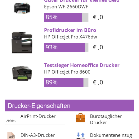
Guter Drucker für kleines Geld
Epson WF-2660DWF
85%
€ ,0
Profidrucker im Büro
HP Officejet Pro X476dw
93%
€ ,0
Testsieger Homeoffice Drucker
HP Officejet Pro 8600
89%
€ ,0
Drucker-Eigenschaften
AirPrint-Drucker
Bürotauglicher
Drucker
DIN-A3-Drucker
Dokumenteneinzug