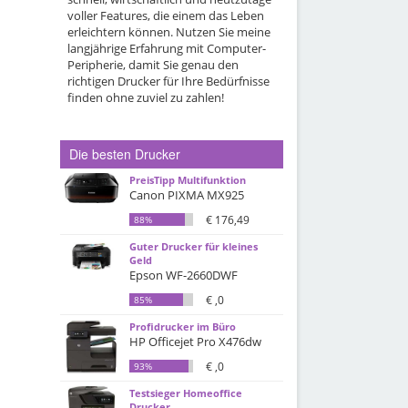
voller Features, die einem das Leben
erleichtern können. Nutzen Sie meine
langjährige Erfahrung mit Computer-
Peripherie, damit Sie genau den
richtigen Drucker für Ihre Bedürfnisse
finden ohne zuviel zu zahlen!
Die besten Drucker
PreisTipp Multifunktion
Canon PIXMA MX925
€ 176,49
88%
Guter Drucker für kleines
Geld
Epson WF-2660DWF
€ ,0
85%
Profidrucker im Büro
HP Officejet Pro X476dw
€ ,0
93%
Testsieger Homeoffice
Drucker