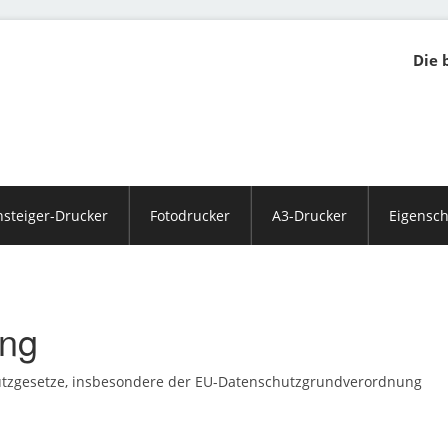
Die 
nsteiger-Drucker
Fotodrucker
A3-Drucker
Eigensch
ung
hutzgesetze, insbesondere der EU-Datenschutzgrundverordnung